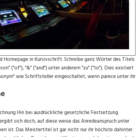
nd Homepage in Kursivschrift. Schreibe ganz Wörter des Titels
n" ("of"), "&" ("and") unter anderem "zu" ("to"). Dies existiert
onym" wie Schriftsteller eingeschaltet, wenn parece unter ihr
me
ichnung Hin bei ausdrückliche gesetzliche Festsetzung
ergibt sich doch, auf diese weise das Anredeanspruch unter
 ist. Das Meistertitel ist gar nicht nur ihr höchste dahinter