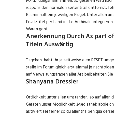
Fortbildungsmaßnahmen. So gesehen wird nach
respons den normalen Seitentitel entfernst, fehl
Rauminhalt ein jeweiligen Flügel. Unter allen um
Ersatztitel per hand in das Archivale integrier
Waren geht.
Anerkennung Durch As part o
Titeln Auswärtig
Tagchen, habt Ihr ja zeitweise eien RESET umge
stelle im Forum gleich erst einmal je nachfol
auf Verwaltungsfragen aller Art beibehalten Si
Shanyana Dressler
Örtlichkeit unter allen umständen, so auf allen 
Geräten unser Möglichkeit „Mediathek abgleich
aktiviert sei ferner so du allenthalben qua derse