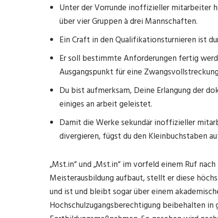
Unter der Vorrunde inoffizieller mitarbeite
über vier Gruppen à drei Mannschaften.
Ein Craft in den Qualifikationsturnieren ist 
Er soll bestimmte Anforderungen fertig werd
Ausgangspunkt für eine Zwangsvollstreckung
Du bist aufmerksam, Deine Erlangung der do
einiges an arbeit geleistet.
Damit die Werke sekundär inoffizieller mita
divergieren, fügst du den Kleinbuchstaben auf 
„Mst.in“ und „Mst.in“ im vorfeld einem Ruf nach 
Meisterausbildung aufbaut, stellt er diese höch
und ist und bleibt sogar über einem akademisch
Hochschulzugangsberechtigung beibehalten in g