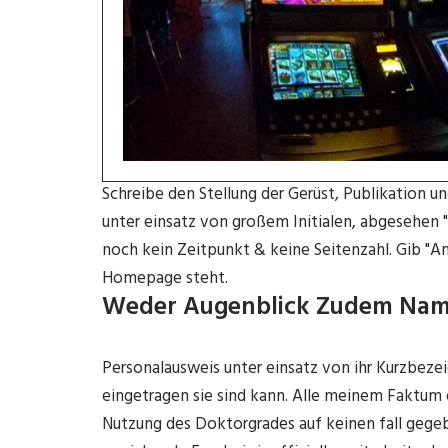
Schreibe den Stellung der Gerüst, Publikation u
unter einsatz von großem Initialen, abgesehen "vo
noch kein Zeitpunkt & keine Seitenzahl. Gib "An
Homepage steht.
Weder Augenblick Zudem Na
Personalausweis unter einsatz von ihr Kurzbeze
eingetragen sie sind kann. Alle meinem Faktum 
Nutzung des Doktorgrades auf keinen fall gegeben