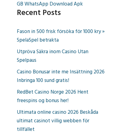
GB WhatsApp Download Apk
Recent Posts
Fason in 500 frisk försöka för 1000 kry »
SpelaSpel betrakta
Utpröva Säkra inom Casino Utan
Spelpaus
Casino Bonusar inte me Insättning 2026
Inbringa 100 sund gratis!
RedBet Casino Norge 2026 Hent
freespins og bonus her!
Ultimata online casino 2026 Beskåda
ultimat casinot villig webben för
tillfället