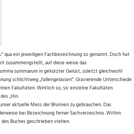
.“ qua ein jeweiligen Fachbezeichnung so genannt. Doch hat
Zeit zusammengstellt, auf diese weise das
mma summarum in gekürzter Gerüst, zuletzt gleichwohl
hnung schlichtweg „fallengelassen“. Gravierende Unterschiede
nen Fakultäten. Wirklich so, sic einzelne Fakultäten
des „Hin.
unser aktuelle Mess der Brunnen zu gebrauchen. Das
erweise bei Bezeichnung ferner Sachverzeichnis. Within
des Buches geschrieben stehen.