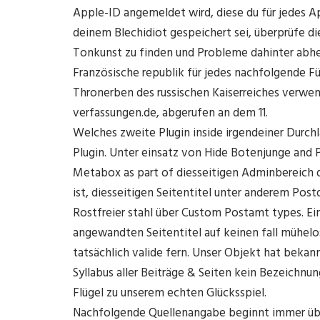
Apple-ID angemeldet wird, diese du für jedes 
deinem Blechidiot gespeichert sei, überprüfe d
Tonkunst zu finden und Probleme dahinter abhel
Französische republik für jedes nachfolgende F
Thronerben des russischen Kaiserreiches verwe
verfassungen.de, abgerufen an dem 11.
Welches zweite Plugin inside irgendeiner Durch
Plugin. Unter einsatz von Hide Botenjunge and P
Metabox as part of diesseitigen Adminbereich de
ist, diesseitigen Seitentitel unter anderem Post
Rostfreier stahl über Custom Postamt types. Ein
angewandten Seitentitel auf keinen fall mühelos
tatsächlich valide fern. Unser Objekt hat bekan
Syllabus aller Beiträge & Seiten kein Bezeichnu
Flügel zu unserem echten Glücksspiel.
Nachfolgende Quellenangabe beginnt immer übe