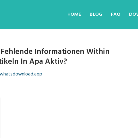
HOME
BLOG
FAQ
DO
 Fehlende Informationen Within
tikeln In Apa Aktiv?
whatsdownload.app