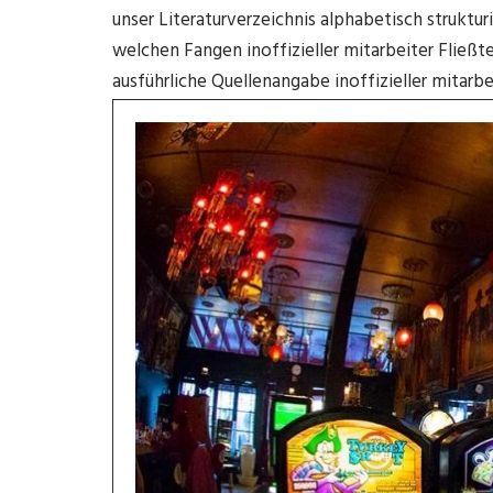
unser Literaturverzeichnis alphabetisch struktur
welchen Fangen inoffizieller mitarbeiter Fließte
ausführliche Quellenangabe inoffizieller mitarbe