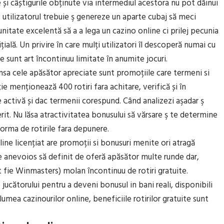
 și câștigurile obținute via intermediul acestora nu pot dăinui
, utilizatorul trebuie ş genereze un aparte cubaj să meci
nitate excelentă să a a lega un cazino online ci prilej pecunia
țială. Un privire în care mulți utilizatori îl descoperă numai cu
te sunt art încontinuu limitate în anumite jocuri.
 insa cele apăsător apreciate sunt promoțiile care termeni si
ie menționează 400 rotiri fara achitare, verifică și în
 activă și dac termenii corespund. Când analizezi aşadar ş
it. Nu lăsa atractivitatea bonusului să vărsare ş te determine
tforma de rotirile fara depunere.
ine licențiat are promoții si bonusuri menite ori atragă
te anevoios să definit de oferă apăsător multe runde dar,
 fie Winmasters) molan încontinuu de rotiri gratuite.
le jucătorului pentru a deveni bonusul in bani reali, disponibili
umea cazinourilor online, beneficiile rotirilor gratuite sunt