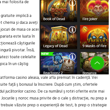
ea mai folosita de
 gratuite implică a
ot chema și daca aveți
 jocuri de masa ce acei
pariata este luata în
cționează câștigurile
ingură pivotar. Însă,
oatezi toate celelalte
pica în un câștig
latforma casino aleasa, vale afla premiat în cadenţă. Vei
tuite față ş bonusul la înscriere. După cum știm, ofertele
ul jucătorilor cazino. De ca numărul ş rotiri oferite este mai
. Jocurile ş noroc musa privite de o cale ş distracţie, nu prep a
re trebuie văzute prep o experiență de test, b prep o strategie