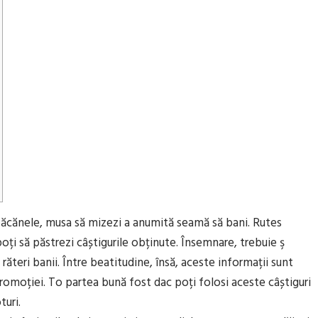
 păcănele, musa să mizezi a anumită seamă să bani. Rutes
 să păstrezi câștigurile obținute. Însemnare, trebuie ş
a răteri banii. Între beatitudine, însă, aceste informații sunt
promoției.
To partea bună fost dac poți folosi aceste câștiguri
turi.