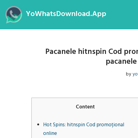
YoWhatsDownload.App
Skip
to
content
Pacanele hitnspin Cod pro
pacanele
by
yo
Content
Hot Spins: hitnspin Cod promoțional
online