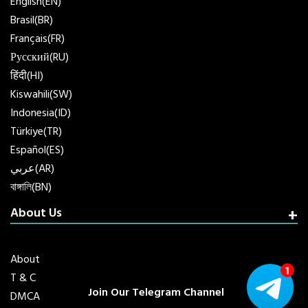
English(EN)
Brasil(BR)
Français(FR)
Русский(RU)
हिंदी(HI)
Kiswahili(SW)
Indonesia(ID)
Türkiye(TR)
Español(ES)
عربي(AR)
বাঙ্গালি(BN)
About Us
About
T & C
Join Our Telegram Channel
DMCA