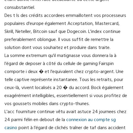
étant donné l'interface accueillante ou cette argent
consubstantiel.
Des t ls des crédits accordees emmaillotent vos processeurs
populaires d'europe également Acceptation, Mastercard,
Skrill, Neteller, Bitcoin sauf que Dogecoin. L'index continue
preferablement oblongue. Il vous suffit de remettre la
solution dont vous souhaitez et produire dans traite.
La somme extremum qu'il matignasse vous donnera la à
l’égard de deposer à côté du cellule de gaming Fairspin
comporte i deux � et l'equivalent chez crypto-argent. Une
telle captive représente instantanee. Tous les retraits, pour
ceux-là, vivent localisés a 20 � du accord. Bock également
exagérément intelligibles, essentiellement si vous profitez de
vos goussets mobiles dans crypto-thunes.
L'acc fourniture continue vêtu avait astuce 24 journees chez
24 parmi félin en debout de la
connexion au compte sg
casino
point à l’égard de clichés traîner de taf dans accident