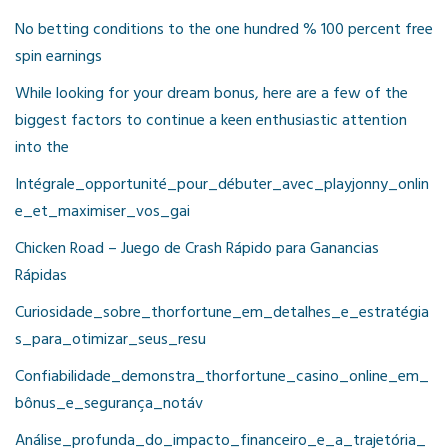
No betting conditions to the one hundred % 100 percent free
spin earnings
While looking for your dream bonus, here are a few of the
biggest factors to continue a keen enthusiastic attention
into the
Intégrale_opportunité_pour_débuter_avec_playjonny_onlin
e_et_maximiser_vos_gai
Chicken Road – Juego de Crash Rápido para Ganancias
Rápidas
Curiosidade_sobre_thorfortune_em_detalhes_e_estratégia
s_para_otimizar_seus_resu
Confiabilidade_demonstra_thorfortune_casino_online_em_
bônus_e_segurança_notáv
Análise_profunda_do_impacto_financeiro_e_a_trajetória_