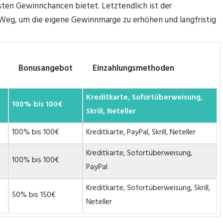
sten Gewinnchancen bietet. Letztendlich ist der
 Weg, um die eigene Gewinnmarge zu erhöhen und langfristig
Bonusangebot
Einzahlungsmethoden
Kreditkarte, Sofortüberweisung,
100% bis 100€
Skrill, Neteller
100% bis 100€
Kreditkarte, PayPal, Skrill, Neteller
Kreditkarte, Sofortüberweisung,
100% bis 100€
PayPal
Kreditkarte, Sofortüberweisung, Skrill,
50% bis 150€
Neteller