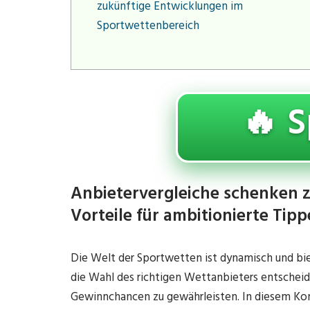
zukünftige Entwicklungen im
Sportwettenbereich
🔥 S
Anbietervergleiche schenken 
Vorteile für ambitionierte Tipp
Die Welt der Sportwetten ist dynamisch und biet
die Wahl des richtigen Wettanbieters entsche
Gewinnchancen zu gewährleisten. In diesem K