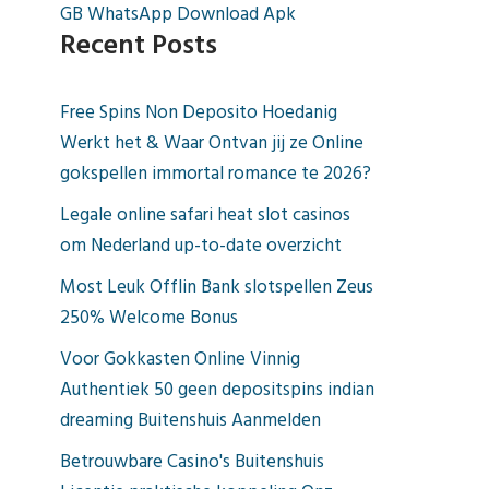
GB WhatsApp Download Apk
Recent Posts
Free Spins Non Deposito Hoedanig
Werkt het & Waar Ontvan jij ze Online
gokspellen immortal romance te 2026?
Legale online safari heat slot casinos
om Nederland up-to-date overzicht
Most Leuk Offlin Bank slotspellen Zeus
250% Welcome Bonus
Voor Gokkasten Online Vinnig
Authentiek 50 geen depositspins indian
dreaming Buitenshuis Aanmelden
Betrouwbare Casino's Buitenshuis