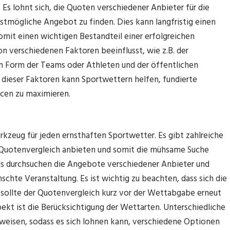
Es lohnt sich, die Quoten verschiedener Anbieter für die
estmögliche Angebot zu finden. Dies kann langfristig einen
omit einen wichtigen Bestandteil einer erfolgreichen
n verschiedenen Faktoren beeinflusst, wie z.B. der
len Form der Teams oder Athleten und der öffentlichen
s dieser Faktoren kann Sportwettern helfen, fundierte
cen zu maximieren.
rkzeug für jeden ernsthaften Sportwetter. Es gibt zahlreiche
Quotenvergleich anbieten und somit die mühsame Suche
ls durchsuchen die Angebote verschiedener Anbieter und
chte Veranstaltung. Es ist wichtig zu beachten, dass sich die
 sollte der Quotenvergleich kurz vor der Wettabgabe erneut
ekt ist die Berücksichtigung der Wettarten. Unterschiedliche
eisen, sodass es sich lohnen kann, verschiedene Optionen