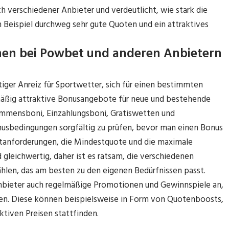
h verschiedener Anbieter und verdeutlicht, wie stark die
 Beispiel durchweg sehr gute Quoten und ein attraktives
en bei Powbet und anderen Anbietern
ger Anreiz für Sportwetter, sich für einen bestimmten
mäßig attraktive Bonusangebote für neue und bestehende
ommensboni, Einzahlungsboni, Gratiswetten und
onusbedingungen sorgfältig zu prüfen, bevor man einen Bonus
tanforderungen, die Mindestquote und die maximale
gleichwertig, daher ist es ratsam, die verschiedenen
hlen, das am besten zu den eigenen Bedürfnissen passt.
Anbieter auch regelmäßige Promotionen und Gewinnspiele an,
ten. Diese können beispielsweise in Form von Quotenboosts,
tiven Preisen stattfinden.