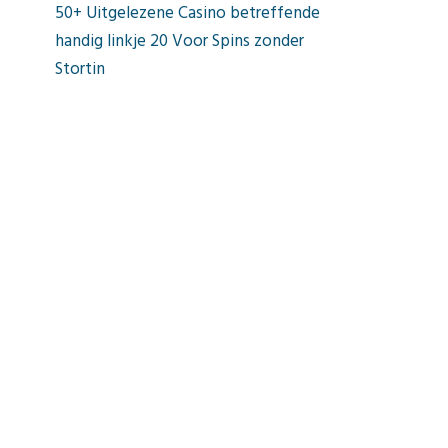
50+ Uitgelezene Casino betreffende
handig linkje 20 Voor Spins zonder
Stortin