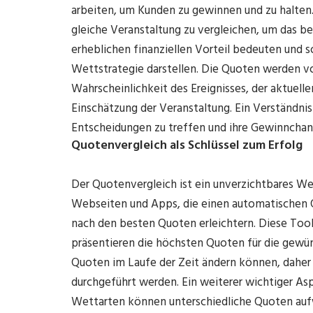
arbeiten, um Kunden zu gewinnen und zu halten. 
gleiche Veranstaltung zu vergleichen, um das b
erheblichen finanziellen Vorteil bedeuten und s
Wettstrategie darstellen. Die Quoten werden vo
Wahrscheinlichkeit des Ereignisses, der aktuel
Einschätzung der Veranstaltung. Ein Verständni
Entscheidungen zu treffen und ihre Gewinnchan
Quotenvergleich als Schlüssel zum Erfolg
Der Quotenvergleich ist ein unverzichtbares We
Webseiten und Apps, die einen automatischen 
nach den besten Quoten erleichtern. Diese Too
präsentieren die höchsten Quoten für die gewüns
Quoten im Laufe der Zeit ändern können, daher
durchgeführt werden. Ein weiterer wichtiger Asp
Wettarten können unterschiedliche Quoten aufw