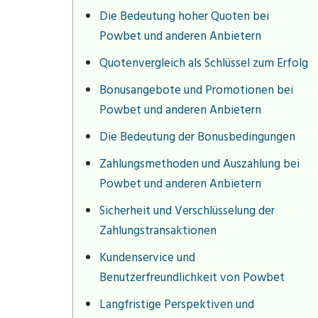
Die Bedeutung hoher Quoten bei
Powbet und anderen Anbietern
Quotenvergleich als Schlüssel zum Erfolg
Bonusangebote und Promotionen bei
Powbet und anderen Anbietern
Die Bedeutung der Bonusbedingungen
Zahlungsmethoden und Auszahlung bei
Powbet und anderen Anbietern
Sicherheit und Verschlüsselung der
Zahlungstransaktionen
Kundenservice und
Benutzerfreundlichkeit von Powbet
Langfristige Perspektiven und