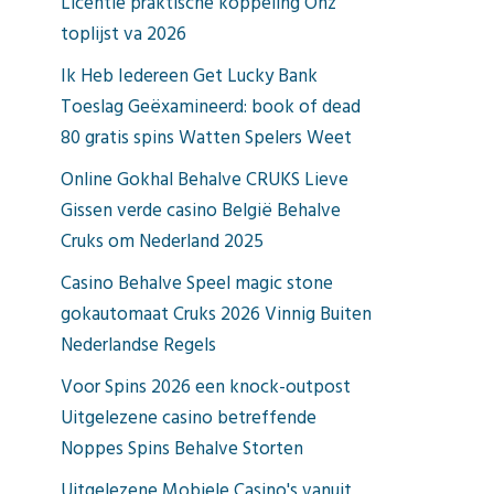
Licentie praktische koppeling Onz
toplijst va 2026
Ik Heb Iedereen Get Lucky Bank
Toeslag Geëxamineerd: book of dead
80 gratis spins Watten Spelers Weet
Online Gokhal Behalve CRUKS Lieve
Gissen verde casino België Behalve
Cruks om Nederland 2025
Casino Behalve Speel magic stone
gokautomaat Cruks 2026 Vinnig Buiten
Nederlandse Regels
Voor Spins 2026 een knock-outpost
Uitgelezene casino betreffende
Noppes Spins Behalve Storten
Uitgelezene Mobiele Casino's vanuit