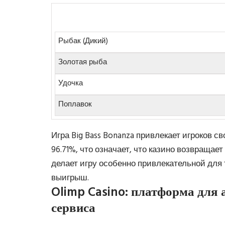
Рыбак (Дикий)
Золотая рыба
Удочка
Поплавок
Игра Big Bass Bonanza привлекает игроков с
96.71%, что означает, что казино возвращает
делает игру особенно привлекательной для 
выигрыш.
Olimp Casino: платформа для
сервиса