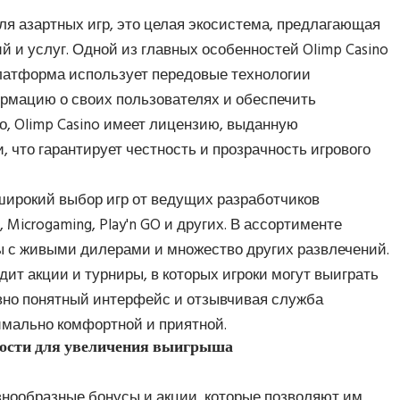
ля азартных игр, это целая экосистема, предлагающая
 и услуг. Одной из главных особенностей Olimp Casino
Платформа использует передовые технологии
мацию о своих пользователях и обеспечить
о, Olimp Casino имеет лицензию, выданную
то гарантирует честность и прозрачность игрового
широкий выбор игр от ведущих разработчиков
 Microgaming, Play'n GO и других. В ассортименте
ы с живыми дилерами и множество других развлечений.
дит акции и турниры, в которых игроки могут выиграть
вно понятный интерфейс и отзывчивая служба
симально комфортной и приятной.
ности для увеличения выигрыша
азнообразные бонусы и акции, которые позволяют им