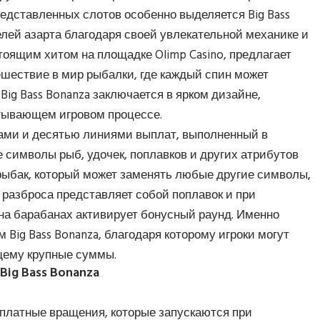
редставленных слотов особенно выделяется Big Bass
елей азарта благодаря своей увлекательной механике и
тоящим хитом на площадке Olimp Casino, предлагает
шествие в мир рыбалки, где каждый спин может
ig Bass Bonanza заключается в ярком дизайне,
тывающем игровом процессе.
анами и десятью линиями выплат, выполненный в
 символы рыб, удочек, поплавков и других атрибутов
рыбак, который может заменять любые другие символы,
разброса представляет собой поплавок и при
на барабанах активирует бонусный раунд. Именно
 Big Bass Bonanza, благодаря которому игроки могут
щему крупные суммы.
 Big Bass Bonanza
есплатные вращения, которые запускаются при