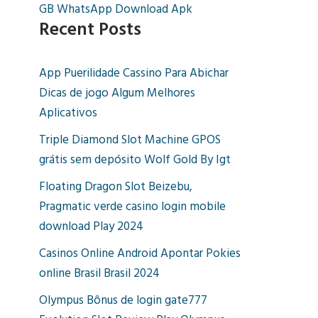
GB WhatsApp Download Apk
Recent Posts
App Puerilidade Cassino Para Abichar
Dicas de jogo Algum Melhores
Aplicativos
Triple Diamond Slot Machine GPOS
grátis sem depósito Wolf Gold By Igt
Floating Dragon Slot Beizebu,
Pragmatic verde casino login mobile
download Play 2024
Casinos Online Android Apontar Pokies
online Brasil Brasil 2024
Olympus Bônus de login gate777