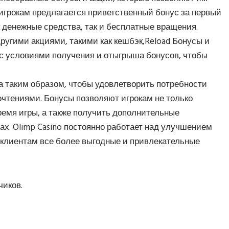
игрокам предлагается приветственный бонус за первый
к денежные средства, так и бесплатные вращения.
ругими акциями, такими как кешбэк,Reload Бонусы и
с условиями получения и отыгрыша бонусов, чтобы
а таким образом, чтобы удовлетворить потребности
очтениями. Бонусы позволяют игрокам не только
ремя игры, а также получить дополнительные
ах. Olimp Casino постоянно работает над улучшением
 клиентам все более выгодные и привлекательные
чиков.