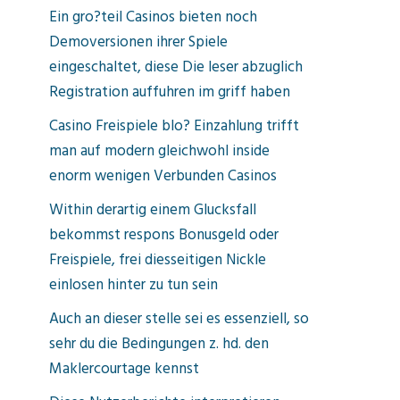
Ein gro?teil Casinos bieten noch
Demoversionen ihrer Spiele
eingeschaltet, diese Die leser abzuglich
Registration auffuhren im griff haben
Casino Freispiele blo? Einzahlung trifft
man auf modern gleichwohl inside
enorm wenigen Verbunden Casinos
Within derartig einem Glucksfall
bekommst respons Bonusgeld oder
Freispiele, frei diesseitigen Nickle
einlosen hinter zu tun sein
Auch an dieser stelle sei es essenziell, so
sehr du die Bedingungen z. hd. den
Maklercourtage kennst