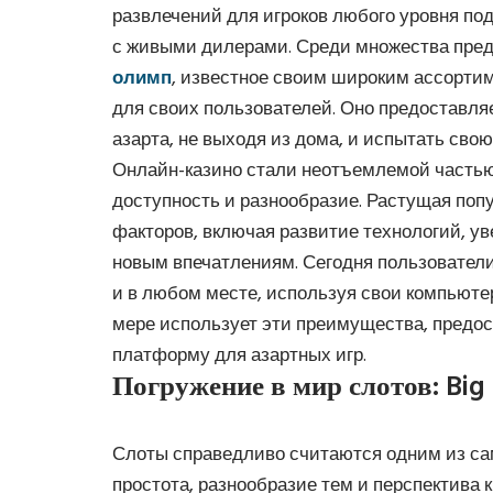
развлечений для игроков любого уровня под
с живыми дилерами. Среди множества пре
олимп
, известное своим широким ассорти
для своих пользователей. Оно предоставля
азарта, не выходя из дома, и испытать сво
Онлайн-казино стали неотъемлемой частью 
доступность и разнообразие. Растущая поп
факторов, включая развитие технологий, у
новым впечатлениям. Сегодня пользовател
и в любом месте, используя свои компьют
мере использует эти преимущества, предо
платформу для азартных игр.
Погружение в мир слотов: Big
Слоты справедливо считаются одним из са
простота, разнообразие тем и перспектива