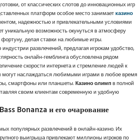
готовки, от классических слотов до инновационных игр
дставленных платформ особое место занимает
казино
ментом, надежностью и привлекательными условиями
ет уникальную возможность окунуться в атмосферу
ю фортуну, делая ставки на любимые игры.
индустрии развлечений, предлагая игрокам удобство,
улярность онлайн-гемблинга обусловлена рядом
величение скорости интернета и стремление людей к
и могут наслаждаться любимыми играми в любое время
еры, смартфоны или планшеты.
Казино олимп
в полной
ставляя своим клиентам современную и удобную
 Bass Bonanza и его очарование
мых популярных развлечений в онлайн-казино. Их
 крупного выигрыша привлекают миллионы игроков по