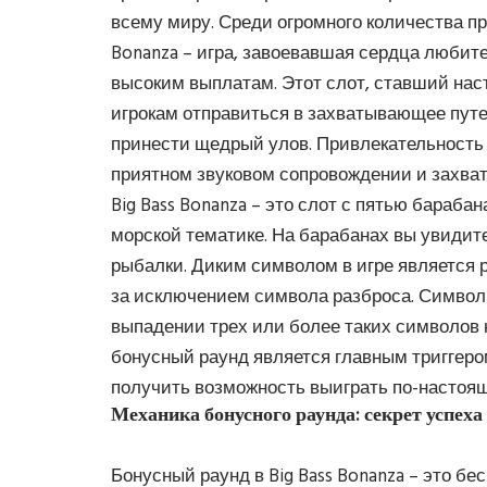
всему миру. Среди огромного количества п
Bonanza – игра, завоевавшая сердца любит
высоким выплатам. Этот слот, ставший нас
игрокам отправиться в захватывающее путе
принести щедрый улов. Привлекательность B
приятном звуковом сопровождении и захва
Big Bass Bonanza – это слот с пятью бараб
морской тематике. На барабанах вы увидите
рыбалки. Диким символом в игре является 
за исключением символа разброса. Символ 
выпадении трех или более таких символов 
бонусный раунд является главным триггером
получить возможность выиграть по-настоя
Механика бонусного раунда: секрет успеха
Бонусный раунд в Big Bass Bonanza – это б