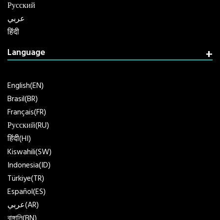
Русский
عربي
हिंदी
Language
English(EN)
Brasil(BR)
Français(FR)
Русский(RU)
हिंदी(HI)
Kiswahili(SW)
Indonesia(ID)
Türkiye(TR)
Español(ES)
عربي(AR)
বাঙ্গালি(BN)