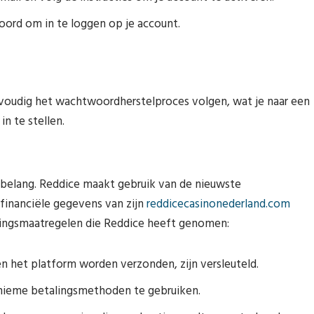
ord om in te loggen op je account.
nvoudig het wachtwoordherstelproces volgen, wat je naar een
n te stellen.
e belang. Reddice maakt gebruik van de nieuwste
financiële gegevens van zijn
reddicecasinonederland.com
igingsmaatregelen die Reddice heeft genomen:
en het platform worden verzonden, zijn versleuteld.
ieme betalingsmethoden te gebruiken.