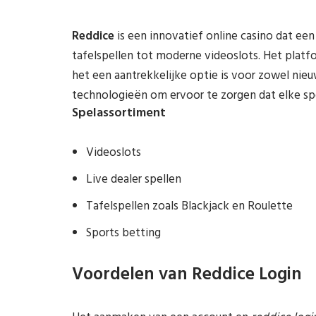
Reddice
is een innovatief online casino dat een
tafelspellen tot moderne videoslots. Het platf
het een aantrekkelijke optie is voor zowel nie
technologieën om ervoor te zorgen dat elke spel
Spelassortiment
Videoslots
Live dealer spellen
Tafelspellen zoals Blackjack en Roulette
Sports betting
Voordelen van Reddice Login