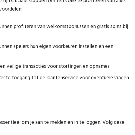
n
zijn cruciale stappen om ten volle te profiteren van alles
 voordelen:
unnen profiteren van welkomstbonussen en gratis spins bij
nnen spelers hun eigen voorkeuren instellen en een
en veilige transacties voor stortingen en opnames.
recte toegang tot de klantenservice voor eventuele vragen
essentieel om je aan te melden en in te loggen. Volg deze