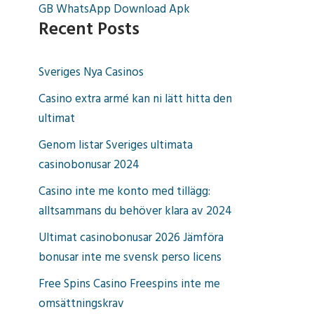
GB WhatsApp Download Apk
Recent Posts
Sveriges Nya Casinos
Casino extra armé kan ni lätt hitta den
ultimat
Genom listar Sveriges ultimata
casinobonusar 2024
Casino inte me konto med tillägg:
alltsammans du behöver klara av 2024
Ultimat casinobonusar 2026 Jämföra
bonusar inte me svensk perso licens
Free Spins Casino Freespins inte me
omsättningskrav