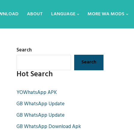
WNLOAD
ABOUT
LANGUAGE
MORE WA MODS
Search
Search
Hot Search
YOWhatsApp APK
GB WhatsApp Update
GB WhatsApp Update
GB WhatsApp Download Apk