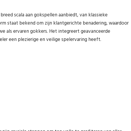
 breed scala aan gokspellen aanbiedt, van klassieke
orm staat bekend om zijn klantgerichte benadering, waardoor
uwe als ervaren gokkers. Het integreert geavanceerde
er een plezierige en veilige spelervaring heeft.