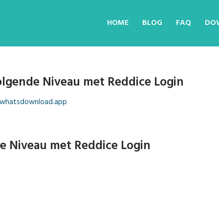
HOME
BLOG
FAQ
DO
Volgende Niveau met Reddice Login
whatsdownload.app
de Niveau met Reddice Login