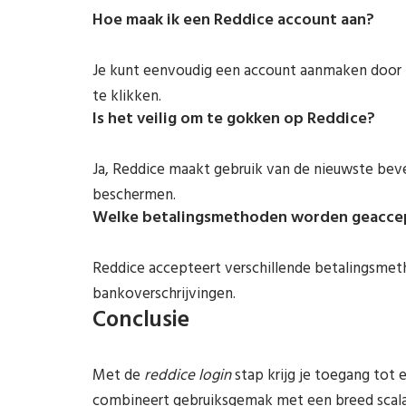
Hoe maak ik een Reddice account aan?
Je kunt eenvoudig een account aanmaken door 
te klikken.
Is het veilig om te gokken op Reddice?
Ja, Reddice maakt gebruik van de nieuwste beve
beschermen.
Welke betalingsmethoden worden geacce
Reddice accepteert verschillende betalingsmeth
bankoverschrijvingen.
Conclusie
Met de
reddice login
stap krijg je toegang tot
combineert gebruiksgemak met een breed scala 