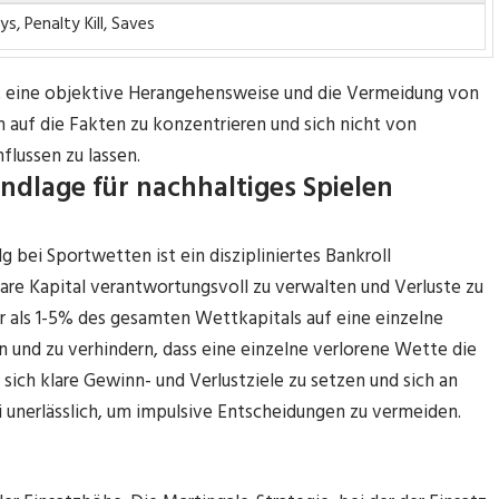
s, Penalty Kill, Saves
t eine objektive Herangehensweise und die Vermeidung von
h auf die Fakten zu konzentrieren und sich nicht von
lussen zu lassen.
dlage für nachhaltiges Spielen
g bei Sportwetten ist ein diszipliniertes Bankroll
re Kapital verantwortungsvoll zu verwalten und Verluste zu
hr als 1-5% des gesamten Wettkapitals auf eine einzelne
en und zu verhindern, dass eine einzelne verlorene Wette die
 sich klare Gewinn- und Verlustziele zu setzen und sich an
ei unerlässlich, um impulsive Entscheidungen zu vermeiden.