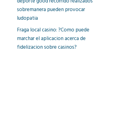
deporte good recorrido realizados
sobremanera pueden provocar
ludopatia
Fraga local casino: ?Como puede
marchar el aplicacion acerca de
fidelizacion sobre casinos?