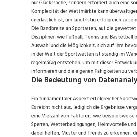
nur Glückssache, sondern erfordert auch eine so
Komplexität der Wettmärkte kann überwältigen
unerlässlich ist, um langfristig erfolgreich zu sein
Die Bandbreite an Sportarten, auf die gewettet
Disziplinen wie Fußball, Tennis und Basketball b
Auswahl und die Möglichkeit, sich auf ihre bev
in der Welt der Sportwetten ist ständig im Wan
regelmäßig entstehen. Um mit dieser Entwicklung 
informieren und die eigenen Fähigkeiten zu ver
Die Bedeutung von Datenanalys
Ein fundamentaler Aspekt erfolgreicher Sportwet
Es reicht nicht aus, lediglich die Ergebnisse ve
eine Vielzahl von Faktoren, wie beispielsweise
Sperren, Wetterbedingungen, Heimvorteile und
dabei helfen, Muster und Trends zu erkennen, d