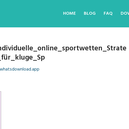
HOME
BLOG
FAQ
DO
ividuelle_online_sportwetten_Strate
_für_kluge_Sp
whatsdownload.app