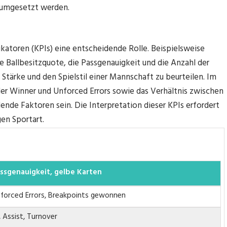
 umgesetzt werden.
ikatoren (KPIs) eine entscheidende Rolle. Beispielsweise
e Ballbesitzquote, die Passgenauigkeit und die Anzahl der
 Stärke und den Spielstil einer Mannschaft zu beurteilen. Im
er Winner und Unforced Errors sowie das Verhältnis zwischen
de Faktoren sein. Die Interpretation dieser KPIs erfordert
gen Sportart.
assgenauigkeit, gelbe Karten
nforced Errors, Breakpoints gewonnen
 Assist, Turnover