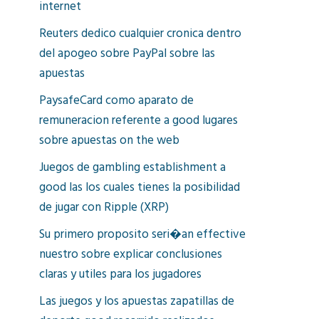
internet
Reuters dedico cualquier cronica dentro
del apogeo sobre PayPal sobre las
apuestas
PaysafeCard como aparato de
remuneracion referente a good lugares
sobre apuestas on the web
Juegos de gambling establishment a
good las los cuales tienes la posibilidad
de jugar con Ripple (XRP)
Su primero proposito seri�an effective
nuestro sobre explicar conclusiones
claras y utiles para los jugadores
Las juegos y los apuestas zapatillas de