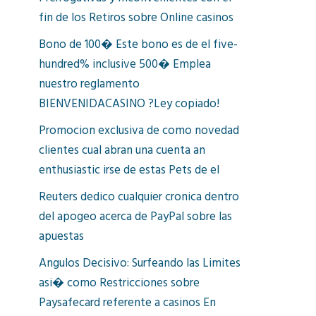
fin de los Retiros sobre Online casinos
Bono de 100� Este bono es de el five-
hundred% inclusive 500� Emplea
nuestro reglamento
BIENVENIDACASINO ?Ley copiado!
Promocion exclusiva de como novedad
clientes cual abran una cuenta an
enthusiastic irse de estas Pets de el
Reuters dedico cualquier cronica dentro
del apogeo acerca de PayPal sobre las
apuestas
Angulos Decisivo: Surfeando las Limites
asi� como Restricciones sobre
Paysafecard referente a casinos En