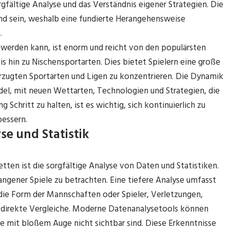
rgfältige Analyse und das Verständnis eigener Strategien. Die
d sein, weshalb eine fundierte Herangehensweise
.
 werden kann, ist enorm und reicht von den populärsten
is hin zu Nischensportarten. Dies bietet Spielern eine große
orzugten Sportarten und Ligen zu konzentrieren. Die Dynamik
del, mit neuen Wettarten, Technologien und Strategien, die
Schritt zu halten, ist es wichtig, sich kontinuierlich zu
bessern.
e und Statistik
ten ist die sorgfältige Analyse von Daten und Statistiken.
rgangener Spiele zu betrachten. Eine tiefere Analyse umfasst
 die Form der Mannschaften oder Spieler, Verletzungen,
 direkte Vergleiche. Moderne Datenanalysetools können
ie mit bloßem Auge nicht sichtbar sind. Diese Erkenntnisse