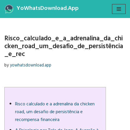
YoWhatsDownload.App
Skip
to
content
Risco_calculado_e_a_adrenalina_da_chi
cken_road_um_desafio_de_persistência
_e_rec
by
yowhatsdownload.app
Risco calculado e a adrenalina da chicken
road, um desafio de persistência e
recompensa financeira