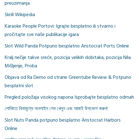
preuzimanja
Skrill Wikipedia
Karaoke People Portovi: Igrajte besplatno ili stvarno i
pročitajte sve naše publikacije igara
Slot Wild Panda Potpuno besplatno Aristocrat Ports Online
Kralj nečije takve sreće, pozicija velikih dobitaka, pozicija Nila:
Mišljenje, Proba
Objava od Ra Demo od strane Greentube Review & Potpuno
besplatni slot
Pregled položaja visokog napona Isprobajte besplatno odmah
পোকিতে বিনামূল্যে অনলাইন গেম খেলুন এবং আজই উপভোগ করুন!
Slot Nuts Panda potpuno besplatno Aristocrat Harbors
Online