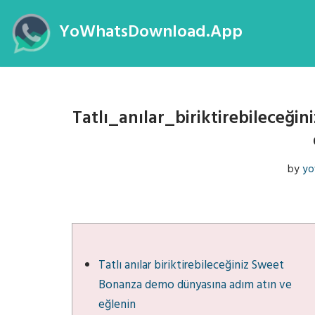
YoWhatsDownload.App
Skip
to
content
Tatlı_anılar_biriktirebilece
by
yo
Tatlı anılar biriktirebileceğiniz Sweet
Bonanza demo dünyasına adım atın ve
eğlenin