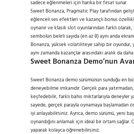
sadece eğlenmeleri için harika bir fırsat sunar.
Sweet Bonanza, Pragmatic Play tarafından geliştir
eğlenceli ses efektleri ve kazançlı bonus özellik
oynanır ve klasik slot oyunlarından farklı olarak,
sembolün belirli sayıda (en az 8) aynı anda ekran
Bonanza, yüksek volatiliteye sahip bir oyundur, 
aynı zamanda kazançlar arasındaki aralık da daha 
Sweet Bonanza Demo’nun Avant
Sweet Bonanza demo sürümünün sunduğu en büyük
deneyebilme imkanıdır. Gerçek para yatırmadan, 
keşfedebilir, farklı bahis miktarlarıyla deneyler 
sayede, gerçek parayla oynamaya başlamadan önce
iyi anlayabilirsiniz. Ayrıca, demo sürümü, yeni b
oynandığını anlamak için ideal bir ortam sağlar
yaparak kolayca öğrenebilirsiniz.