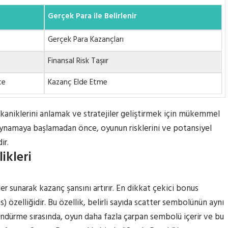
Gerçek Para ile Belirlenir
Gerçek Para Kazançları
Finansal Risk Taşıır
ce
Kazanç Elde Etme
iklerini anlamak ve stratejiler geliştirmek için mükemmel
 oynamaya başlamadan önce, oyunun risklerini ve potansiyel
ir.
ikleri
r sunarak kazanç şansını artırır. En dikkat çekici bonus
) özelliğidir. Bu özellik, belirli sayıda scatter sembolünün aynı
öndürme sırasında, oyun daha fazla çarpan sembolü içerir ve bu