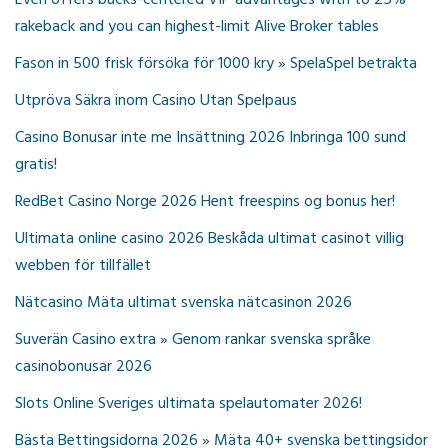
Even offers bucks-centered VIP advantages with to 25%
rakeback and you can highest-limit Alive Broker tables
Fason in 500 frisk försöka för 1000 kry » SpelaSpel betrakta
Utpröva Säkra inom Casino Utan Spelpaus
Casino Bonusar inte me Insättning 2026 Inbringa 100 sund
gratis!
RedBet Casino Norge 2026 Hent freespins og bonus her!
Ultimata online casino 2026 Beskåda ultimat casinot villig
webben för tillfället
Nätcasino Mäta ultimat svenska nätcasinon 2026
Suverän Casino extra » Genom rankar svenska språke
casinobonusar 2026
Slots Online Sveriges ultimata spelautomater 2026!
Bästa Bettingsidorna 2026 » Mäta 40+ svenska bettingsidor