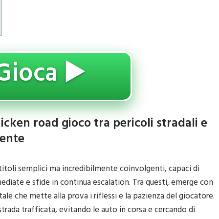
Gioca ▶️
cken road gioco tra pericoli stradali e
mente
titoli semplici ma incredibilmente coinvolgenti, capaci di
diate e sfide in continua escalation. Tra questi, emerge con
ale che mette alla prova i riflessi e la pazienza del giocatore.
strada trafficata, evitando le auto in corsa e cercando di