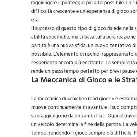
raggiungere il punteggio più alto possibile. La
difficoltà crescente e un'esperienza di gioco s
età.
Il successo di questo tipo di gioco risiede nella
abilità specifiche, ma si basa sulla pura reazion
partita è una nuova sfida, un nuovo tentativo di s
possibile. L'elemento di rischio, rappresentato d
l'esperienza ancora più eccitante. La semplicità
rende un passatempo perfetto per brevi pause o
La Meccanica di Gioco e le Stra
La meccanica di «chicken road gioco» è estremame
muove continuamente in avanti, e il suo compito
sopraggiungono da entrambi i lati. Ogni attraver
un veicolo determina la fine della partita. La v
tempo, rendendo il gioco sempre più difficile.