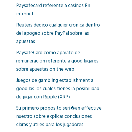
Paysafecard referente a casinos En
internet
Reuters dedico cualquier cronica dentro
del apogeo sobre PayPal sobre las
apuestas
PaysafeCard como aparato de
remuneracion referente a good lugares
sobre apuestas on the web
Juegos de gambling establishment a
good las los cuales tienes la posibilidad
de jugar con Ripple (XRP)
Su primero proposito seri�an effective
nuestro sobre explicar conclusiones
claras y utiles para los jugadores