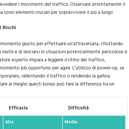
evedere i movimenti del traffico. Osservare attentamente il
a sono elementi cruciali per sopravvivere il più a lungo
 Rischi
il momento giusto per effettuare un'attraversata, sfruttando
hi inutili e di lanciarsi in situazioni potenzialmente pericolose è
tore esperto impara a leggere il ritmo del traffico,
 momento più opportuno per agire. L'utilizzo di power-up, se
poraneo, rallentando il traffico o rendendo la gallina
tare al meglio questi bonus può fare la differenza tra un
Efficacia
Difficoltà
Alta
Media