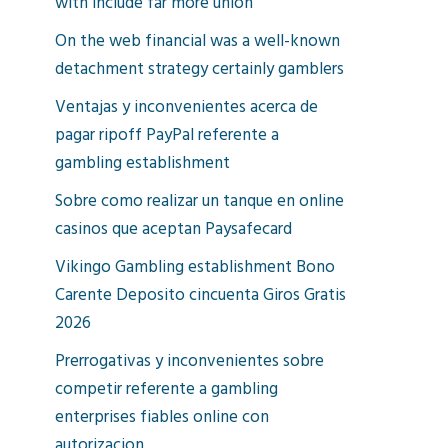
with include far more union
On the web financial was a well-known
detachment strategy certainly gamblers
Ventajas y inconvenientes acerca de
pagar ripoff PayPal referente a
gambling establishment
Sobre como realizar un tanque en online
casinos que aceptan Paysafecard
Vikingo Gambling establishment Bono
Carente Deposito cincuenta Giros Gratis
2026
Prerrogativas y inconvenientes sobre
competir referente a gambling
enterprises fiables online con
autorizacion