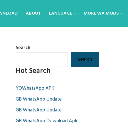
WNLOAD
ABOUT
LANGUAGE
MORE WA MODS
Search
Search
Hot Search
YOWhatsApp APK
GB WhatsApp Update
GB WhatsApp Update
GB WhatsApp Download Apk