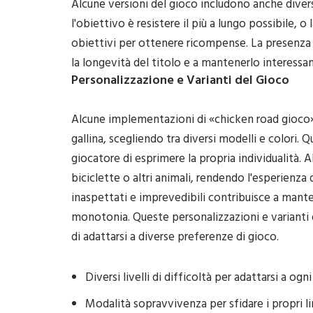
Alcune versioni del gioco includono anche diver
l'obiettivo è resistere il più a lungo possibile, o
obiettivi per ottenere ricompense. La presenza 
la longevità del titolo e a mantenerlo interess
Personalizzazione e Varianti del Gioco
Alcune implementazioni di «chicken road gioco» o
gallina, scegliendo tra diversi modelli e colori.
giocatore di esprimere la propria individualità. 
biciclette o altri animali, rendendo l'esperienza
inaspettati e imprevedibili contribuisce a mante
monotonia. Queste personalizzazioni e varianti d
di adattarsi a diverse preferenze di gioco.
Diversi livelli di difficoltà per adattarsi a ogn
Modalità sopravvivenza per sfidare i propri li