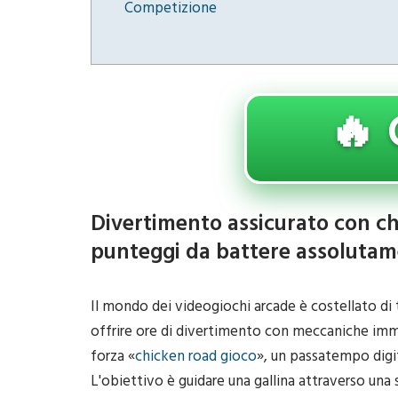
Competizione
🔥 
Divertimento assicurato con chi
punteggi da battere assoluta
Il mondo dei videogiochi arcade è costellato di 
offrire ore di divertimento con meccaniche imme
forza «
chicken road gioco
», un passatempo digit
L'obiettivo è guidare una gallina attraverso una 