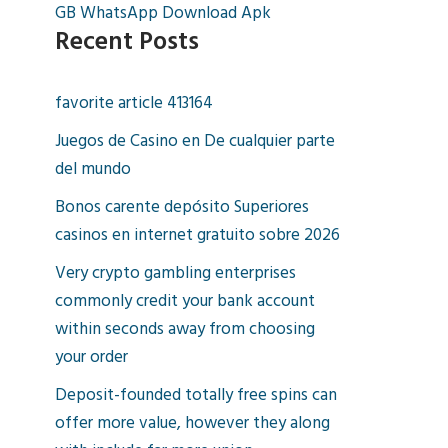
GB WhatsApp Download Apk
Recent Posts
favorite article 413164
Juegos de Casino en De cualquier parte
del mundo
Bonos carente depósito Superiores
casinos en internet gratuito sobre 2026
Very crypto gambling enterprises
commonly credit your bank account
within seconds away from choosing
your order
Deposit-founded totally free spins can
offer more value, however they along