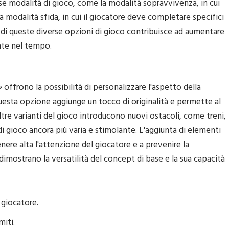
se modalità di gioco, come la modalità sopravvivenza, in cui
 la modalità sfida, in cui il giocatore deve completare specifici
di queste diverse opzioni di gioco contribuisce ad aumentare
ante nel tempo.
ffrono la possibilità di personalizzare l'aspetto della
 Questa opzione aggiunge un tocco di originalità e permette al
Altre varianti del gioco introducono nuovi ostacoli, come treni,
 di gioco ancora più varia e stimolante. L'aggiunta di elementi
nere alta l'attenzione del giocatore e a prevenire la
imostrano la versatilità del concept di base e la sua capacità
i giocatore.
miti.