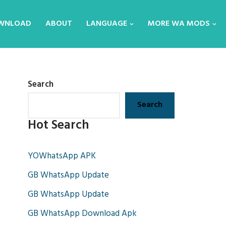
WNLOAD
ABOUT
LANGUAGE
MORE WA MODS
Search
Search
Hot Search
YOWhatsApp APK
GB WhatsApp Update
GB WhatsApp Update
GB WhatsApp Download Apk