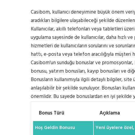
Casibom, kullanıcı deneyimine büyük önem veriyor
aradıkları bilgilere ulaşabileceği şekilde düzenle
Kullanıcılar, akıllı telefonları veya tabletleri üz
uygulama sayesinde de kullanıcılar, daha hızlı ve 
hizmetleri de kullanıcıların sorularını ve sorunlar
hattı, e-posta veya telefon aracılığıyla müşteri hi
Casibom'un sunduğu bonuslar ve promosyonlar, kul
bonusu, yatırım bonusları, kayıp bonusları ve diğe
Bonusların kullanımıyla ilgili detaylı bilgiler, sit
anlaşılabilir bir şekilde sunuluyor. Bonusları ku
önemlidir. Bu sayede bonuslardan en iyi şekilde yar
Bonus Türü
Açıklama
Hoş Geldin Bonusu
Yeni üyelere özel, 