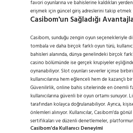
favori oyunlarına ve bahislerine kaldıkları yerde
erişmek için güncel giriş adreslerini takip etme
Casibom'un Sağladığı Avantajla
Casibom, sunduğu zengin oyun seçenekleriyle dikka
tombala ve daha birçok farklı oyun türü, kullanıcı
bahisleri alanında, dünya genelindeki birçok far
casino bölümünde ise gerçek krupiyeler eşliğinde
oynanabiliyor. Slot oyunları severler içinse birbi
kullanıcılarına hem eğlenceli hem de kazançlı bi
Güvenilirlik, online bahis sitelerinde en önemli f
kullanıcılarına güvenli bir oyun ortamı sunuyor. Lis
tarafından kolayca doğrulanabiliyor. Ayrıca, kişis
önlemleri alınıyor. Kullanıcılar, Casibom'da gönül
sertifikaları ve düzenli denetlemeler, platformun 
Casibom'da Kullanıcı Deneyimi