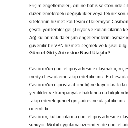
Erişim engellemeleri, online bahis sektöründe sık
düzenlemelerdeki değişiklikler veya teknik sorun
sitelerinin hizmet kalitesini etkilemiyor. Casibo
çeşitli yöntemler geliştiriyor ve kullanıcılarına
Ağ) kullanmak da erişim engellemelerini aşmak iç
güvenilir bir VPN hizmeti seçmek ve kişisel bilg
Güncel Giriş Adresine Nasıl Ulaşılır?
Casibom'un güncel giriş adresine ulaşmak için çe
medya hesaplarını takip edebilirsiniz. Bu hesaplard
Casibom'un e-posta aboneliğine kaydolarak da gü
yenilikler ve kampanyalar hakkında da bilgilendiri
takip ederek güncel giriş adresine ulaşabilirsini
önemlidir.
Casibom, kullanıcılarına güncel giriş adresine ula
sunuyor. Mobil uygulama üzerinden de güncel adr