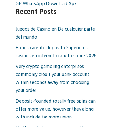
GB WhatsApp Download Apk
Recent Posts
Juegos de Casino en De cualquier parte
del mundo
Bonos carente depósito Superiores
casinos en internet gratuito sobre 2026
Very crypto gambling enterprises
commonly credit your bank account
within seconds away from choosing
your order
Deposit-founded totally free spins can
offer more value, however they along
with include far more union