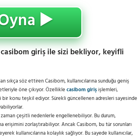
Oyna ▶️
casibom giriş ile sizi bekliyor, keyifli
an sıkça söz ettiren Casibom, kullanıcılarına sunduğu geniş
tleriyle öne çıkıyor. Özellikle
casibom giriş
işlemleri,
bir konu teşkil ediyor. Sürekli güncellenen adresleri sayesinde
abiliyorlar.
zaman çeşitli nedenlerle engellenebiliyor. Bu durum,
a erişimini zorlaştırabiliyor. Ancak Casibom, bu tür sorunları
leyerek kullanıcılarına kolaylık sağlıyor. Bu sayede kullanıcılar,