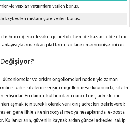
leriyle yapılan yatırımlara verilen bonus.
fında kaybedilen miktara göre verilen bonus.
cılar hem eğlenceli vakit geçirebilir hem de kazanç elde etme
met anlayışıyla öne çıkan platform, kullanıcı memnuniyetini ön
 Değişiyor?
 yasal düzenlemeler ve erişim engellemeleri nedeniyle zaman
 online bahis sitelerine erişim engellenmesi durumunda, siteler
diyorlar. Bu durum, kullanıcıların güncel giriş adreslerini
ları aşmak için sürekli olarak yeni giriş adresleri belirleyerek
adresler, genellikle sitenin sosyal medya hesaplarında, e-posta
r. Kullanıcıların, güvenilir kaynaklardan güncel adresleri takip