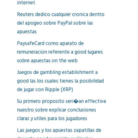
internet
Reuters dedico cualquier cronica dentro
del apogeo sobre PayPal sobre las
apuestas
PaysafeCard como aparato de
remuneracion referente a good lugares
sobre apuestas on the web
Juegos de gambling establishment a
good las los cuales tienes la posibilidad
de jugar con Ripple (XRP)
Su primero proposito seri�an effective
nuestro sobre explicar conclusiones
claras y utiles para los jugadores
Las juegos y los apuestas zapatillas de