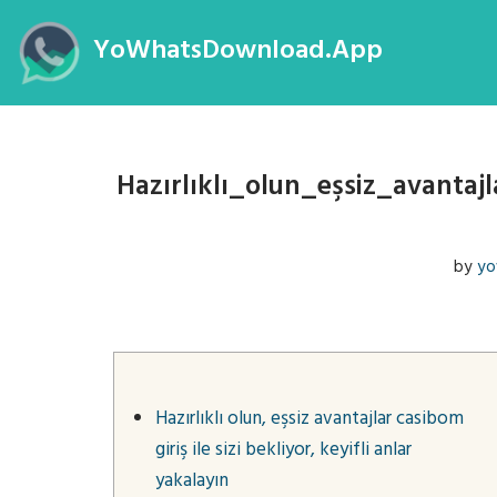
YoWhatsDownload.App
Skip
to
content
Hazırlıklı_olun_eşsiz_avantaj
by
yo
Hazırlıklı olun, eşsiz avantajlar casibom
giriş ile sizi bekliyor, keyifli anlar
yakalayın