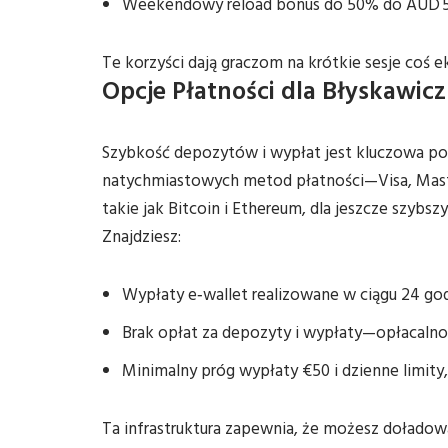
Weekendowy reload bonus do 50% do AUD 50
Te korzyści dają graczom na krótkie sesje coś 
Opcje Płatności dla Błyskawicz
Szybkość depozytów i wypłat jest kluczowa podc
natychmiastowych metod płatności—Visa, Maste
takie jak Bitcoin i Ethereum, dla jeszcze szybsz
Znajdziesz:
Wypłaty e‑wallet realizowane w ciągu 24 god
Brak opłat za depozyty i wypłaty—opłacalność
Minimalny próg wypłaty €50 i dzienne limity
Ta infrastruktura zapewnia, że możesz dołado