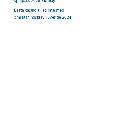
Spelpaus 2026 ️ Goplay
Bästa casino tilläg inte med
omsättningskrav i Sverige 2024