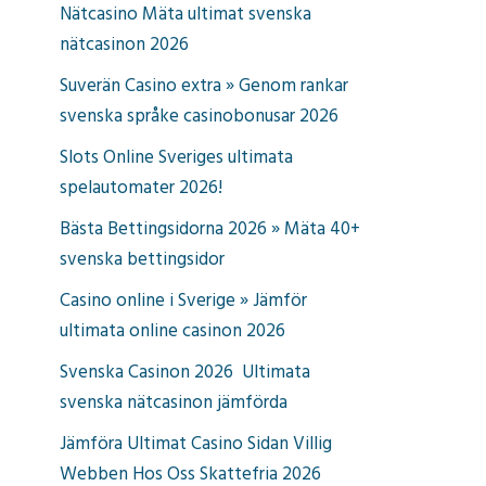
Nätcasino Mäta ultimat svenska
nätcasinon 2026
Suverän Casino extra » Genom rankar
svenska språke casinobonusar 2026
Slots Online Sveriges ultimata
spelautomater 2026!
Bästa Bettingsidorna 2026 » Mäta 40+
svenska bettingsidor
Casino online i Sverige » Jämför
ultimata online casinon 2026
Svenska Casinon 2026 ️ Ultimata
svenska nätcasinon jämförda
Jämföra Ultimat Casino Sidan Villig
Webben Hos Oss Skattefria 2026