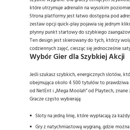
szybkie wygrane. Dla graczy ceniących szybkoś
które utrzymuje adrenalin na wysokim poziomie,
Strona platformy jest łatwo dostępna pod adr
zestaw opcji quick‑play pojawia się jednym klik
płynny punkt startowy do szybkiego zaangażow
Ten design jest skierowany do tych, którzy wol
codziennych zajęć, ciesząc się jednocześnie sat
Wybór Gier dla Szybkiej Akcji
Jeśli szukasz szybkich, energicznych slotów, kt
obejmująca około 4 500 tytułów to prawdziwa ska
od NetEnt i „Mega Moolah” od Playtech, znane z
Gracze często wybierają:
Sloty na jedną linię, które wypłacają za każd
Gry z natychmiastową wygraną, gdzie można 