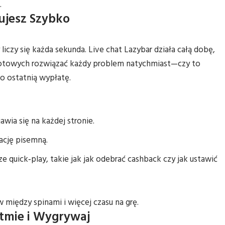
.
ujesz Szybko
iczy się każda sekunda. Live chat Lazybar działa całą dobę,
otowych rozwiązać każdy problem natychmiast—czy to
o ostatnią wypłatę.
wia się na każdej stronie.
kację pisemną.
quick‑play, takie jak jak odebrać cashback czy jak ustawić
między spinami i więcej czasu na grę.
tmie i Wygrywaj