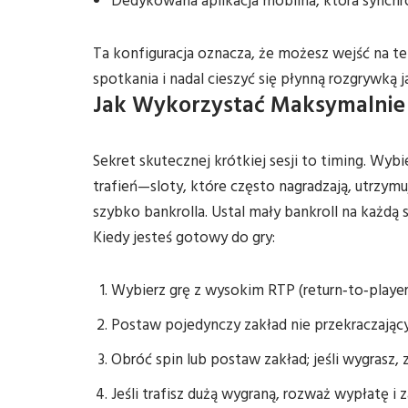
Dedykowana aplikacja mobilna, która synchro
Ta konfiguracja oznacza, że możesz wejść na t
spotkania i nadal cieszyć się płynną rozgrywką j
Jak Wykorzystać Maksymalnie 
Sekret skutecznej krótkiej sesji to timing. Wybi
trafień—sloty, które często nagradzają, utrzym
szybko bankrolla. Ustal mały bankroll na każdą
Kiedy jesteś gotowy do gry:
Wybierz grę z wysokim RTP (return‑to‑player
Postaw pojedynczy zakład nie przekraczający
Obróć spin lub postaw zakład; jeśli wygrasz,
Jeśli trafisz dużą wygraną, rozważ wypłatę i 