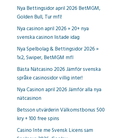
Nya Bettingsidor april 2026 BetMGM,
Golden Bull, Tur mfl!
Nya casinon april 2026 » 20+ nya
svenska casinon listade idag
Nya Spelbolag & Bettingsidor 2026 »
1x2, Swiper, BetMGM mfl
Bästa Nätcasino 2026 Jämför svenska
språke casinosidor villig inter!
Nya Casinon april 2026 Jämför alla nya
nätcasinon
Betsson utvärderin Välkomstbonus 500
kry + 100 free spins
Casino Inte me Svensk Licens sam