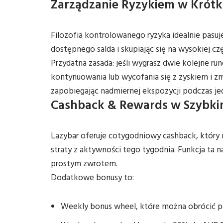
Zarządzanie Ryzykiem w Krótki
Filozofia kontrolowanego ryzyka idealnie pasuje
dostępnego salda i skupiając się na wysokiej cz
Przydatna zasada: jeśli wygrasz dwie kolejne run
kontynuowania lub wycofania się z zyskiem i z
zapobiegając nadmiernej ekspozycji podczas jedn
Cashback & Rewards w Szybki
Lazybar oferuje cotygodniowy cashback, który
straty z aktywności tego tygodnia. Funkcja ta n
prostym zwrotem.
Dodatkowe bonusy to:
Weekly bonus wheel, które można obrócić po