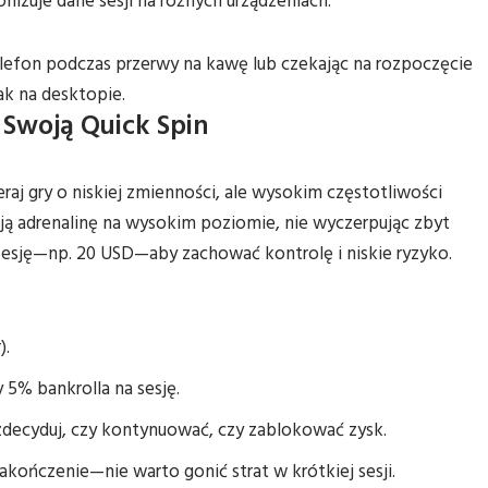
nizuje dane sesji na różnych urządzeniach.
elefon podczas przerwy na kawę lub czekając na rozpoczęcie
ak na desktopie.
Swoją Quick Spin
eraj gry o niskiej zmienności, ale wysokim częstotliwości
ują adrenalinę na wysokim poziomie, nie wyczerpując zbyt
 sesję—np. 20 USD—aby zachować kontrolę i niskie ryzyko.
).
 5% bankrolla na sesję.
 zdecyduj, czy kontynuować, czy zablokować zysk.
zakończenie—nie warto gonić strat w krótkiej sesji.