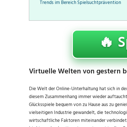
Trends im Bereich Spielsuchtprävention
🔥 S
Virtuelle Welten von gestern b
Die Welt der Online-Unterhaltung hat sich in de
diesem Zusammenhang immer wieder auftaucht,
Glücksspiele bequem von zu Hause aus zu genie
vielseitigen Industrie gewandelt, die technolo
wirtschaftliche Faktoren miteinander verbinde