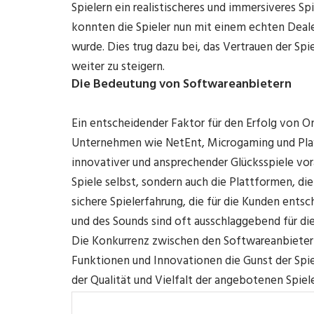
Spielern ein realistischeres und immersiveres S
konnten die Spieler nun mit einem echten Dealer
wurde. Dies trug dazu bei, das Vertrauen der Spi
weiter zu steigern.
Die Bedeutung von Softwareanbietern
Ein entscheidender Faktor für den Erfolg von On
Unternehmen wie NetEnt, Microgaming und Play
innovativer und ansprechender Glücksspiele vor
Spiele selbst, sondern auch die Plattformen, die
sichere Spielerfahrung, die für die Kunden entsc
und des Sounds sind oft ausschlaggebend für di
Die Konkurrenz zwischen den Softwareanbieter
Funktionen und Innovationen die Gunst der Spie
der Qualität und Vielfalt der angebotenen Spiele