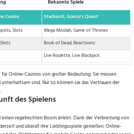
ung
Bekannte Spiele
ive Casino
Starburst, Gonzo's Quest
kpots, Slots
Mega Moolah, Game of Thrones
Slots
Book of Dead, Reactoonz
Live Roulette, Live Blackjack
t für Online-Casinos von großer Bedeutung. Sie müssen
und unterhaltsam sind. Nur so können sie das Vertrauen der
.
unft des Spielens
el einen regelrechten Boom erlebt. Dank der Verbreitung von
rzeit und überall ihre Lieblingsspiele genießen. Online-