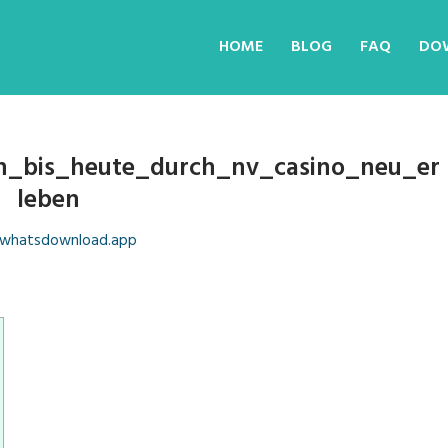
HOME
BLOG
FAQ
DO
rn_bis_heute_durch_nv_casino_neu_er
leben
whatsdownload.app