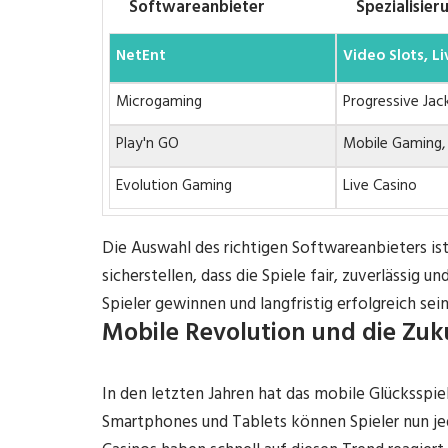
Softwareanbieter
Spezialisier
NetEnt
Video Slots, L
Microgaming
Progressive Jac
Play'n GO
Mobile Gaming, 
Evolution Gaming
Live Casino
Die Auswahl des richtigen Softwareanbieters is
sicherstellen, dass die Spiele fair, zuverlässig 
Spieler gewinnen und langfristig erfolgreich sein
Mobile Revolution und die Zuk
In den letzten Jahren hat das mobile Glücksspi
Smartphones und Tablets können Spieler nun jede