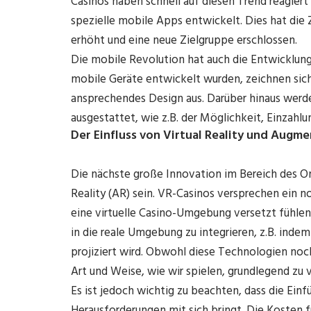
Casinos haben schnell auf diesen Trend reagiert
spezielle mobile Apps entwickelt. Dies hat die 
erhöht und eine neue Zielgruppe erschlossen.
Die mobile Revolution hat auch die Entwicklung 
mobile Geräte entwickelt wurden, zeichnen sich
ansprechendes Design aus. Darüber hinaus werd
ausgestattet, wie z.B. der Möglichkeit, Einzah
Der Einfluss von Virtual Reality und Augme
Die nächste große Innovation im Bereich des On
Reality (AR) sein. VR-Casinos versprechen ein no
eine virtuelle Casino-Umgebung versetzt fühlen
in die reale Umgebung zu integrieren, z.B. indem
projiziert wird. Obwohl diese Technologien noch
Art und Weise, wie wir spielen, grundlegend zu 
Es ist jedoch wichtig zu beachten, dass die Ei