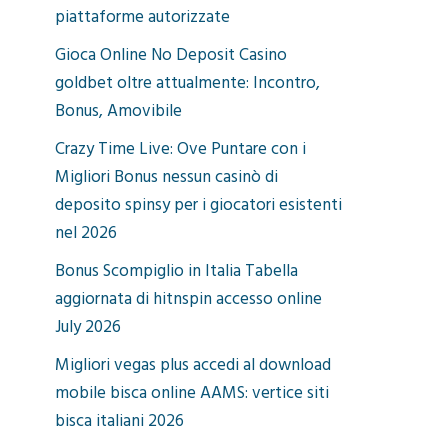
piattaforme autorizzate
Gioca Online No Deposit Casino
goldbet oltre attualmente: Incontro,
Bonus, Amovibile
Crazy Time Live: Ove Puntare con i
Migliori Bonus nessun casinò di
deposito spinsy per i giocatori esistenti
nel 2026
Bonus Scompiglio in Italia Tabella
aggiornata di hitnspin accesso online
July 2026
Migliori vegas plus accedi al download
mobile bisca online AAMS: vertice siti
bisca italiani 2026