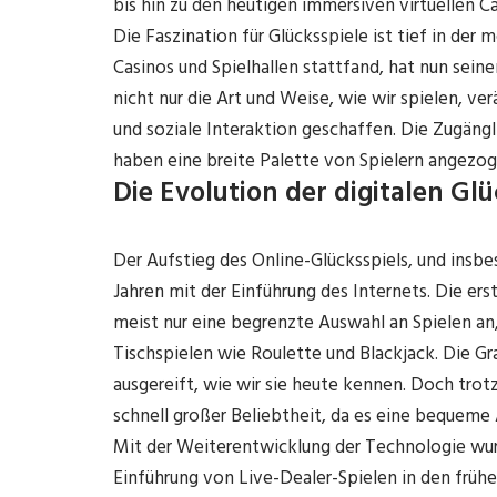
bis hin zu den heutigen immersiven virtuellen Ca
Die Faszination für Glücksspiele ist tief in der
Casinos und Spielhallen stattfand, hat nun sein
nicht nur die Art und Weise, wie wir spielen, v
und soziale Interaktion geschaffen. Die Zugäng
haben eine breite Palette von Spielern angezo
Die Evolution der digitalen G
Der Aufstieg des Online-Glücksspiels, und insb
Jahren mit der Einführung des Internets. Die er
meist nur eine begrenzte Auswahl an Spielen an
Tischspielen wie Roulette und Blackjack. Die Gr
ausgereift, wie wir sie heute kennen. Doch trot
schnell großer Beliebtheit, da es eine bequeme A
Mit der Weiterentwicklung der Technologie wur
Einführung von Live-Dealer-Spielen in den früh